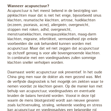
Wanneer acupunctuur?
Acupunctuur is het meest bekend in de bestrijding van
pijnklachten maar dat is niet het enige, bijvoorbeeld sinus
klachten, reumatische klachten, artrose, huidklachten
(eczeem, psoriasis, acne), allergieën, overgewicht,
stoppen met roken, adhd, overgewicht,
menstruatieklachten, menopauzeklachten, maag-darm
klachten, migraine, infertiliteit, vermoeidheid zijn enkele
voorbeelden die ook behandeld kunnen worden met
acupunctuur. Maar dat wil niet zeggen dat acupunctuur
op zichzelf genoeg is voor alle bovengenoemde klachten.
In combinatie met een voedingsadvies zullen sommige
klachten sneller verholpen worden.
Daarnaast werkt acupunctuur ook preventief. In het oude
China ging men naar de dokter als men gezond was. Met
de verfijnde diagnostiek is het mogelijk om ziekten waar te
nemen voordat ze klachten geven. Op die manier kan met
behulp van acupunctuur, voedingsadvies en eventuele
kruiden de balans hersteld worden. Vooral in deze tijd
waarin de mens blootgesteld wordt aan nieuwe gevaren
zoals luchtvervuiling, straling, verkeerde voeding en stress
kan acupunctuur en voedingsadvies een belangrijke rol