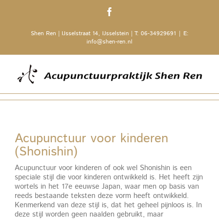
Ga
Facebook
naar
inhoud
Shen Ren | IJsselstraat 14, IJsselstein | T: 06-34929691
|
E:
info@shen-ren.nl
Acupunctuur voor kinderen
(Shonishin)
Acupunctuur voor kinderen of ook wel Shonishin is een
speciale stijl die voor kinderen ontwikkeld is. Het heeft zijn
wortels in het 17e eeuwse Japan, waar men op basis van
reeds bestaande teksten deze vorm heeft ontwikkeld.
Kenmerkend van deze stijl is, dat het geheel pijnloos is. In
deze stijl worden geen naalden gebruikt, maar