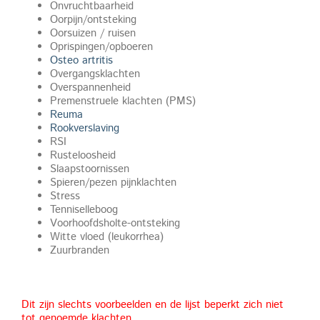
Onvruchtbaarheid
Oorpijn/ontsteking
Oorsuizen / ruisen
Oprispingen/opboeren
Osteo artritis
Overgangsklachten
Overspannenheid
Premenstruele klachten (PMS)
Reuma
Rookverslaving
RSI
Rusteloosheid
Slaapstoornissen
Spieren/pezen pijnklachten
Stress
Tenniselleboog
Voorhoofdsholte-ontsteking
Witte vloed (leukorrhea)
Zuurbranden
Dit zijn slechts voorbeelden en de lijst beperkt zich niet
tot genoemde klachten.