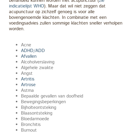
behandeld kunnen worden met acupunctuur (
zie
indicatielijst WHO
). Maar dat wil niet zeggen dat
acupunctuur op zichzelf genoeg is voor alle
bovengenoemde klachten. In combinatie met een
voedingsadvies zullen sommige klachten sneller verholpen
worden.
Acne
ADHD/ADD
Afvallen
Alcoholverslaving
Algehele zwakte
Angst
Artritis
Artrose
Astma
Bepaalde gevallen van doofheid
Bewegingsbeperkingen
Bijholteontsteking
Blaasontsteking
Bloedarmoede
Bronchitis
Burnout