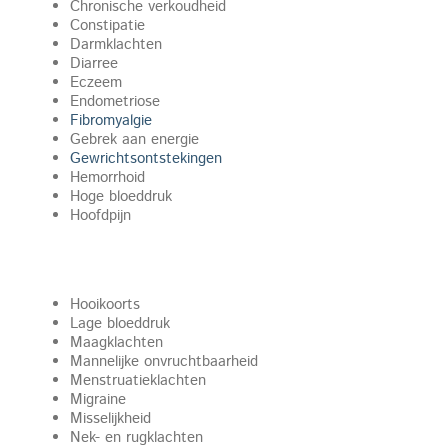
Chronische verkoudheid
Constipatie
Darmklachten
Diarree
Eczeem
Endometriose
Fibromyalgie
Gebrek aan energie
Gewrichtsontstekingen
Hemorrhoid
Hoge bloeddruk
Hoofdpijn
Hooikoorts
Lage bloeddruk
Maagklachten
Mannelijke onvruchtbaarheid
Menstruatieklachten
Migraine
Misselijkheid
Nek- en rugklachten