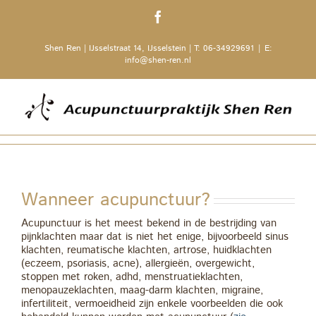
Ga
Facebook
naar
inhoud
Shen Ren | IJsselstraat 14, IJsselstein | T: 06-34929691
|
E:
info@shen-ren.nl
Wanneer acupunctuur?
Acupunctuur is het meest bekend in de bestrijding van
pijnklachten maar dat is niet het enige, bijvoorbeeld sinus
klachten, reumatische klachten, artrose, huidklachten
(eczeem, psoriasis, acne), allergieën, overgewicht,
stoppen met roken, adhd, menstruatieklachten,
menopauzeklachten, maag-darm klachten, migraine,
infertiliteit, vermoeidheid zijn enkele voorbeelden die ook