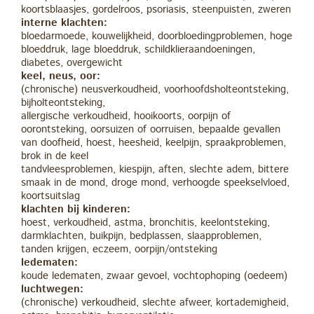
koortsblaasjes, gordelroos, psoriasis, steenpuisten, zweren
interne klachten:
bloedarmoede, kouwelijkheid, doorbloedingproblemen, hoge
bloeddruk, lage bloeddruk, schildklieraandoeningen,
diabetes, overgewicht
keel, neus, oor:
(chronische) neusverkoudheid, voorhoofdsholteontsteking,
bijholteontsteking,
allergische verkoudheid, hooikoorts, oorpijn of
oorontsteking, oorsuizen of oorruisen, bepaalde gevallen
van doofheid, hoest, heesheid, keelpijn, spraakproblemen,
brok in de keel
tandvleesproblemen, kiespijn, aften, slechte adem, bittere
smaak in de mond, droge mond, verhoogde speekselvloed,
koortsuitslag
klachten bij kinderen:
hoest, verkoudheid, astma, bronchitis, keelontsteking,
darmklachten, buikpijn, bedplassen, slaapproblemen,
tanden krijgen, eczeem, oorpijn/ontsteking
ledematen:
koude ledematen, zwaar gevoel, vochtophoping (oedeem)
luchtwegen:
(chronische) verkoudheid, slechte afweer, kortademigheid,