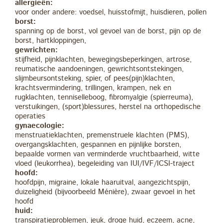
allergieën:
voor onder andere: voedsel, huisstofmijt, huisdieren, pollen
borst:
spanning op de borst, vol gevoel van de borst, pijn op de
borst, hartkloppingen,
gewrichten:
stijfheid, pijnklachten, bewegingsbeperkingen, artrose,
reumatische aandoeningen, gewrichtsontstekingen,
slijmbeursontsteking, spier, of pees(pijn)klachten,
krachtsvermindering, trillingen, krampen, nek en
rugklachten, tenniselleboog, fibromyalgie (spierreuma),
verstuikingen, (sport)blessures, herstel na orthopedische
operaties
gynaecologie:
menstruatieklachten, premenstruele klachten (PMS),
overgangsklachten, gespannen en pijnlijke borsten,
bepaalde vormen van verminderde vruchtbaarheid, witte
vloed (leukorrhea), begeleiding van IUI/IVF/ICSI-traject
hoofd:
hoofdpijn, migraine, lokale haaruitval, aangezichtspijn,
duizeligheid (bijvoorbeeld Ménière), zwaar gevoel in het
hoofd
huid:
transpiratieproblemen, jeuk, droge huid, eczeem, acne,