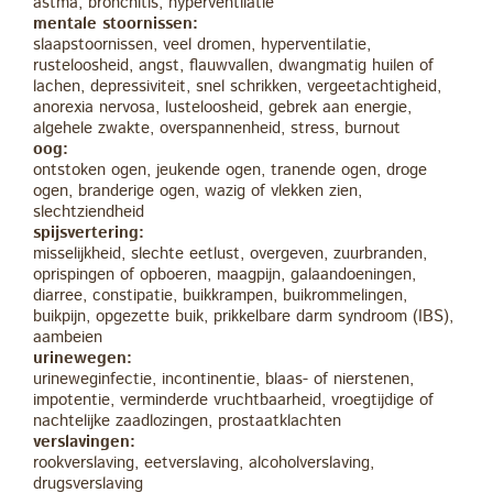
astma, bronchitis, hyperventilatie
mentale stoornissen:
slaapstoornissen, veel dromen, hyperventilatie,
rusteloosheid, angst, flauwvallen, dwangmatig huilen of
lachen, depressiviteit, snel schrikken, vergeetachtigheid,
anorexia nervosa, lusteloosheid, gebrek aan energie,
algehele zwakte, overspannenheid, stress, burnout
oog:
ontstoken ogen, jeukende ogen, tranende ogen, droge
ogen, branderige ogen, wazig of vlekken zien,
slechtziendheid
spijsvertering:
misselijkheid, slechte eetlust, overgeven, zuurbranden,
oprispingen of opboeren, maagpijn, galaandoeningen,
diarree, constipatie, buikkrampen, buikrommelingen,
buikpijn, opgezette buik, prikkelbare darm syndroom (IBS),
aambeien
urinewegen:
urineweginfectie, incontinentie, blaas- of nierstenen,
impotentie, verminderde vruchtbaarheid, vroegtijdige of
nachtelijke zaadlozingen, prostaatklachten
verslavingen:
rookverslaving, eetverslaving, alcoholverslaving,
drugsverslaving